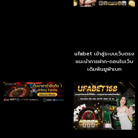
ufabet เข้าสู่ระบบเว็บตรง
แนะนำการฝาก-ถอนในเว็บ
เดิมพันยูฟ่าเบท